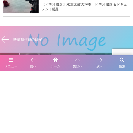
【ビデオ撮影】水軍太鼓の演奏 ビデオ撮影＆ドキュ
メント撮影
映像制作費の目安
【WEB】和田経営相談事務所様
メニュー
前へ
ホーム
先頭へ
次へ
検索
Leave A Reply
コメントを投稿するには
ログイン
してください。