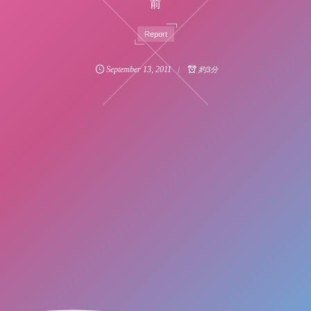
前
Report
September
13
,
2011
約3分